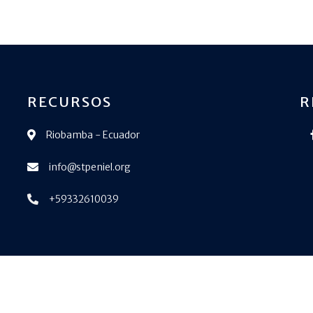
RECURSOS
R
Riobamba - Ecuador
info@stpeniel.org
+59332610039